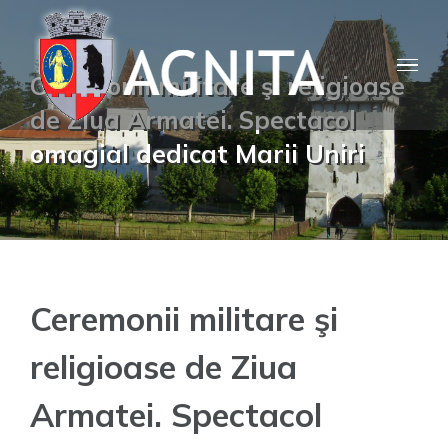
Skip
to
content
Ceremonii militare şi religioase
de Ziua Armatei. Spectacol
omagial dedicat Marii Uniri
Ceremonii militare şi
religioase de Ziua
Armatei. Spectacol