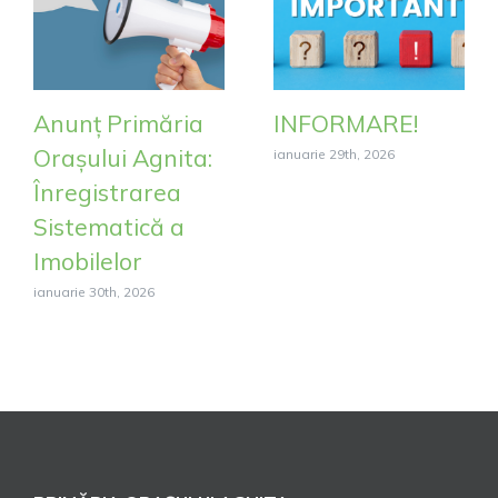
Anunț Primăria
INFORMARE!
Orașului Agnita:
ianuarie 29th, 2026
Înregistrarea
Sistematică a
Imobilelor
ianuarie 30th, 2026