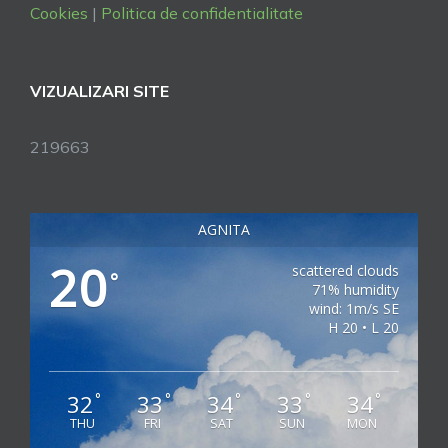
Cookies
|
Politica de confidentialitate
VIZUALIZARI SITE
219663
AGNITA
20
scattered clouds
°
71% humidity
wind: 1m/s SE
H 20 • L 20
32
33
34
33
34
°
°
°
°
°
THU
FRI
SAT
SUN
MON