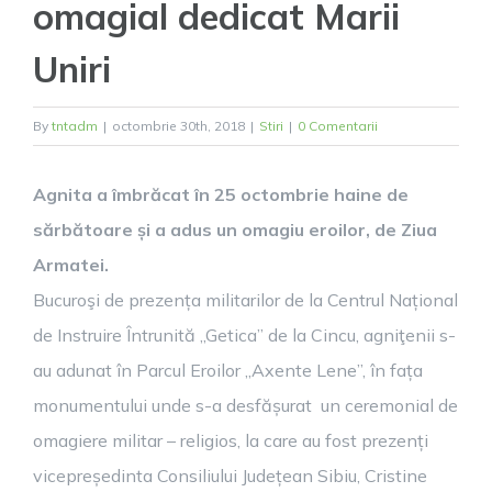
omagial dedicat Marii
Uniri
By
tntadm
|
octombrie 30th, 2018
|
Stiri
|
0 Comentarii
Agnita a îmbrăcat în 25 octombrie haine de
sărbătoare și a adus un omagiu eroilor, de Ziua
Armatei.
Bucuroşi de prezența militarilor de la Centrul Național
de Instruire Întrunită „Getica” de la Cincu, agniţenii s-
au adunat în Parcul Eroilor „Axente Lene”, în fața
monumentului unde s-a desfășurat un ceremonial de
omagiere militar – religios, la care au fost prezenți
vicepreședinta Consiliului Județean Sibiu, Cristine