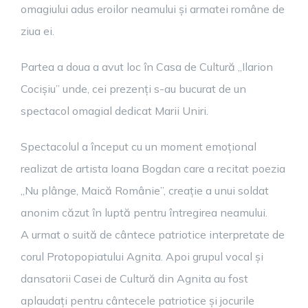
omagiului adus eroilor neamului și armatei române de
ziua ei.
Partea a doua a avut loc în Casa de Cultură „Ilarion
Cocișiu” unde, cei prezenți s-au bucurat de un
spectacol omagial dedicat Marii Uniri.
Spectacolul a început cu un moment emoțional
realizat de artista Ioana Bogdan care a recitat poezia
„Nu plânge, Maică Românie”, creație a unui soldat
anonim căzut în luptă pentru întregirea neamului.
A urmat o suită de cântece patriotice interpretate de
corul Protopopiatului Agnita. Apoi grupul vocal și
dansatorii Casei de Cultură din Agnita au fost
aplaudați pentru cântecele patriotice și jocurile