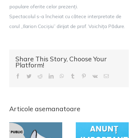
populare oferite celor prezenți.
Spectacolul s-a încheiat cu câtece interpretate de
corul „Ilarion Cocișiu” dirijat de prof. Voichița Pădure.
Share This Story, Choose Your
Platform!
Facebook
Twitter
Reddit
LinkedIn
WhatsApp
Tumblr
Pinterest
Vk
E-
mail:
Articole asemanatoare