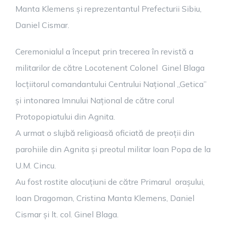
Manta Klemens și reprezentantul Prefecturii Sibiu,
Daniel Cismar.
Ceremonialul a început prin trecerea în revistă a
militarilor de către Locotenent Colonel Ginel Blaga
locțiitorul comandantului Centrului Național „Getica”
și intonarea Imnului Național de către corul
Protopopiatului din Agnita.
A urmat o slujbă religioasă oficiată de preoții din
parohiile din Agnita și preotul militar Ioan Popa de la
U.M. Cincu.
Au fost rostite alocuțiuni de către Primarul orașului,
Ioan Dragoman, Cristina Manta Klemens, Daniel
Cismar și lt. col. Ginel Blaga.