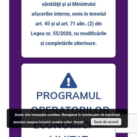
sănătăţii şi al Ministrului
afacerilor interne, emis în temeiul
art. 45 şi al art. 71 alin. (2) din
Legea nr. 55/2020, cu modificările
şi completările ulterioare.
PROGRAMUL
OPERATORILOR
Acest site foloseşte cookies. Navigând în continuare vă exprimaţi
ECONOMICI —
Sunt de acord
acordul asupra folosirii cookie-urilor.
Detalii