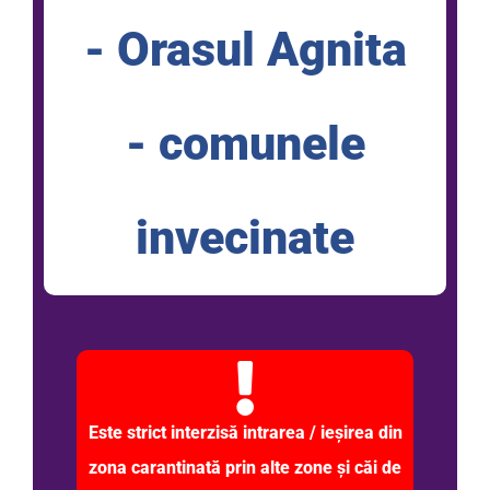
- Orasul Agnita
- comunele
invecinate
Este strict interzisă intrarea / ieşirea din
zona carantinată prin alte zone şi căi de