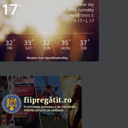
17
clear sky
°
85% humidity
wind: 1m/s S
H 17 • L 17
32
33
32
35
37
°
°
°
°
°
FRI
SAT
SUN
MON
TUE
Weather from OpenWeatherMap