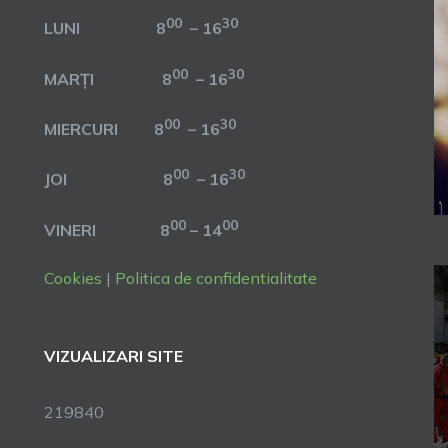
00
30
LUNI 8
– 16
00
30
MARȚI 8
– 16
00
30
MIERCURI 8
– 16
00
30
JOI 8
– 16
00
00
VINERI 8
– 14
Cookies
|
Politica de confidentialitate
VIZUALIZARI SITE
219840