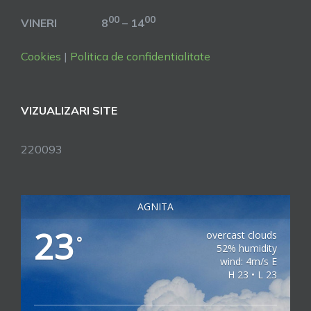
00
00
VINERI 8
– 14
Cookies
|
Politica de confidentialitate
VIZUALIZARI SITE
220093
AGNITA
23
overcast clouds
°
52% humidity
wind: 4m/s E
H 23 • L 23