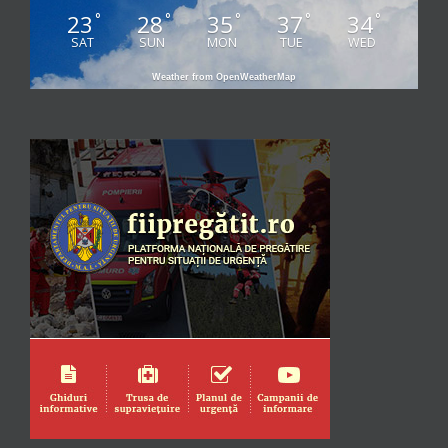
23
28
35
37
34
°
°
°
°
°
SAT
SUN
MON
TUE
WED
Weather from OpenWeatherMap