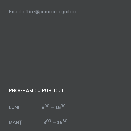
Email: office@primaria-agnita.ro
PROGRAM CU PUBLICUL
00
30
LUNI 8
– 16
00
30
MARȚI 8
– 16