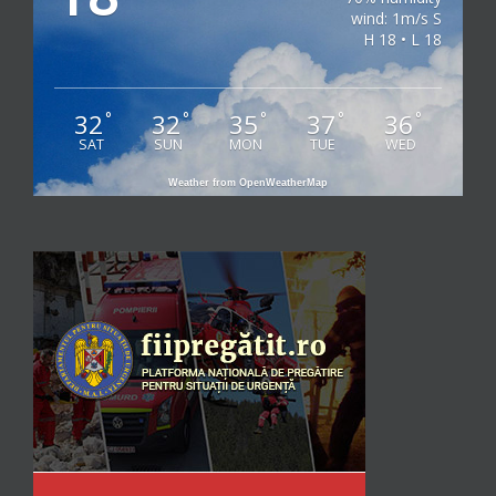
wind: 1m/s S
H 18 • L 18
32
32
35
37
36
°
°
°
°
°
SAT
SUN
MON
TUE
WED
Weather from OpenWeatherMap