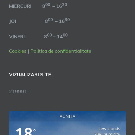
00
30
MIERCURI 8
– 16
00
30
JOI 8
– 16
00
00
VINERI 8
– 14
Cookies
|
Politica de confidentialitate
VIZUALIZARI SITE
219991
AGNITA
18
few clouds
°
70% humidity