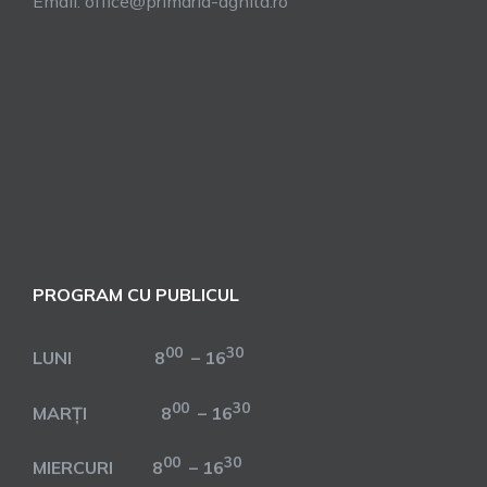
Email: office@primaria-agnita.ro
PROGRAM CU PUBLICUL
00
30
LUNI 8
– 16
00
30
MARȚI 8
– 16
00
30
MIERCURI 8
– 16