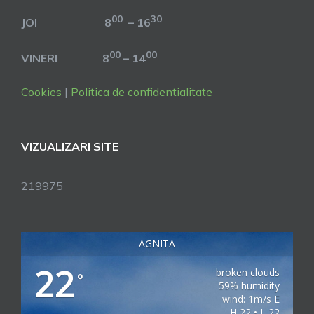
00
30
JOI 8
– 16
00
00
VINERI 8
– 14
Cookies
|
Politica de confidentialitate
VIZUALIZARI SITE
219975
AGNITA
22
broken clouds
°
59% humidity
wind: 1m/s E
H 22 • L 22