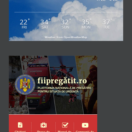
22
34
32
35
37
°
°
°
°
°
FRI
SAT
SUN
MON
TUE
Weather from OpenWeatherMap