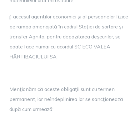
materialelor urât mirositoare;
j) accesul agenţilor economici şi al persoanelor fizice
pe rampa amenajată în cadrul Staţiei de sortare şi
transfer Agnita, pentru depozitarea deşeurilor, se
poate face numai cu acordul SC ECO VALEA
HÂRTIBACIULUI SA;
Menţionăm că aceste obligaţii sunt cu termen
permanent, iar neîndeplinirea lor se sancţionează
după cum urmează: