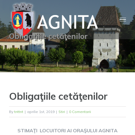
Skip
to
content
Obligaţiile cetăţenilor
Obligaţiile cetăţenilor
By
tnttnt
|
aprilie 1st, 2019
|
Stiri
|
0 Comentarii
STIMAŢI LOCUITORI AI ORAŞULUI AGNITA