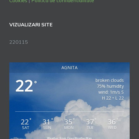
Cookies
|
Politica de confidentialitate
VIZUALIZARI SITE
220115
AGNITA
22
broken clouds
°
75% humidity
wind: 1m/s S
H 22 • L 22
22
31
35
37
36
°
°
°
°
°
SAT
SUN
MON
TUE
WED
Weather from OpenWeatherMap