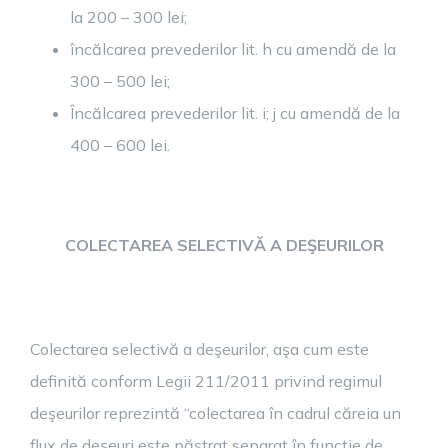
la 200 – 300 lei;
încălcarea prevederilor lit. h cu amendă de la
300 – 500 lei;
Încălcarea prevederilor lit. i; j cu amendă de la
400 – 600 lei.
COLECTAREA SELECTIVĂ A DEŞEURILOR
Colectarea selectivă a deşeurilor, aşa cum este
definită conform Legii 211/2011 privind regimul
deşeurilor reprezintă “colectarea în cadrul căreia un
flux de deşeuri este păstrat separat în funcţie de