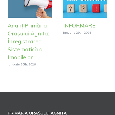
Anunț Primăria
INFORMARE!
Orașului Agnita:
ianuarie 29th, 2026
Înregistrarea
Sistematică a
Imobilelor
ianuarie 30th, 2026
PRIMĂRIA ORAȘULUI AGNITA