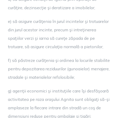
curăţire, dezinsecţie şi deratizare a imobilelor;
e) să asigure curăţenia în jurul incintelor şi trotuarelor
din jurul acestor incinte, precum şi intreţinerea
spaţiilor verzi şi iarna să cureţe zăpada de pe
trotuare, să asigure circulaţia normală a pietonilor;
f) să păstreze curăţenia şi ordinea la locurile stabilite
pentru depozitarea reziduurilor (gunoaielor) menajere,
stradale şi materialelor refolosibile;
g) agenţii economici şi instituţiile care îşi desfăşoară
activitatea pe raza oraşului Agnita sunt obligaţi să-şi
amplaseze la fiecare intrare din stradă un coş de
dimensiuni reduse pentru ambalaje şi ţigări;