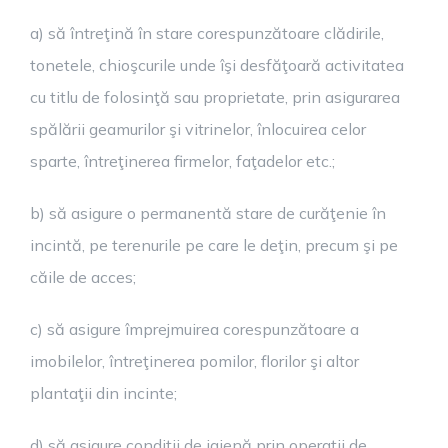
a) să întreţină în stare corespunzătoare clădirile,
tonetele, chioşcurile unde îşi desfăţoară activitatea
cu titlu de folosinţă sau proprietate, prin asigurarea
spălării geamurilor şi vitrinelor, înlocuirea celor
sparte, întreţinerea firmelor, faţadelor etc.;
b) să asigure o permanentă stare de curăţenie în
incintă, pe terenurile pe care le deţin, precum şi pe
căile de acces;
c) să asigure împrejmuirea corespunzătoare a
imobilelor, întreţinerea pomilor, florilor şi altor
plantaţii din incinte;
d) să asigure condiţii de igienă prin operaţii de