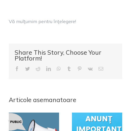
Vă mulţumim pentru înţelegere!
Share This Story, Choose Your
Platform!
Facebook
Twitter
Reddit
LinkedIn
WhatsApp
Tumblr
Pinterest
Vk
E-
mail:
Articole asemanatoare