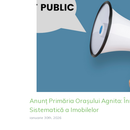
Anunț Primăria Orașului Agnita: În
Sistematică a Imobilelor
ianuarie 30th, 2026