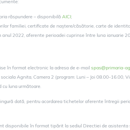
cumente:
opria răspundere – disponibilă
AICI
;
or familiei, certificate de naștere/căsătorie, carte de identit
în anul 2022, aferente perioadei cuprinse între luna ianuarie 20
e în format electronic la adresa de e-mail
spas@primaria-agn
a sociala Agnita, Camera 2 (program: Luni – Joi 08.00-16.00, Vi
d cu luna următoare.
ngură dată, pentru acordarea tichetelor aferente întregii peri
 disponibile în format tipărit la sediul Directiei de asistenta