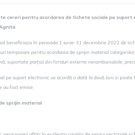
CHETE
CIALE
ște cereri pentru acordarea de tichete sociale pe suport 
NTRU
 Agnita
RSOANE
NITURI
ial beneficiaza în perioada 1 iunie-31 decembrie 2022 de tich
DUSE
 temporare pentru acordarea de sprijin material categoriilor d
mă, suportate parțial din fonduri externe nerambursabile, precu
ial pe suport electronic se acordă o dată la două luni si poate 
e au fost emise.
de sprijin material
, pensionarii aflați în evidența caselor de pensii sectoriale și 