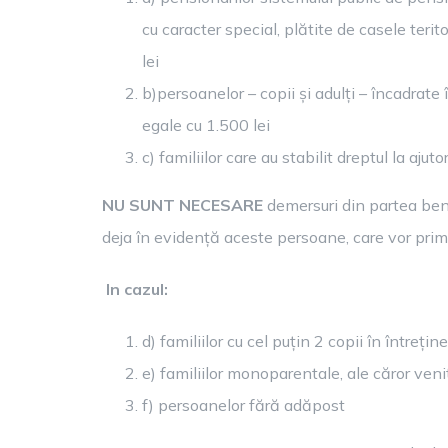
cu caracter special, plătite de casele terit
lei
b)persoanelor – copii și adulți – încadrate
egale cu 1.500 lei
c) familiilor care au stabilit dreptul la aju
NU SUNT NECESARE
demersuri din partea bene
deja în evidență aceste persoane, care vor primi 
In cazul:
d) familiilor cu cel puțin 2 copii în întreț
e) familiilor monoparentale, ale căror ven
f) persoanelor fără adăpost