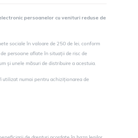
electronic persoanelor cu venituri reduse de
ete sociale în valoare de 250 de lei, conform
e persoane aflate în situații de risc de
m și unele măsuri de distribuire a acestuia.
fi utilizat numai pentru achiziționarea de
beneficiarii de drepturi acordate în baza legilor