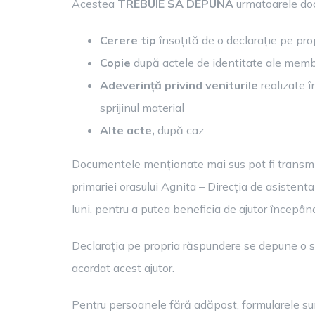
Acestea
TREBUIE SA DEPUNA
urmatoarele do
Cerere tip
însoțită de o declarație pe pr
Copie
după actele de identitate ale membril
Adeverință privind veniturile
realizate 
sprijinul material
Alte acte,
după caz.
Documentele menționate mai sus pot fi transmis
primariei orasului Agnita – Direcția de asistent
luni, pentru a putea beneficia de ajutor începân
Declarația pe propria răspundere se depune o si
acordat acest ajutor.
Pentru persoanele fără adăpost, formularele sunt