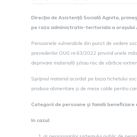
TI
SO
Direcția de Asistență Socială Agnita, prime
PE
pe raza administrativ-teritoriala a orașului
PE
CU
VE
Persoanele vulnerabile din punct de vedere soc
RE
prevederilor OUG nr.63/2022 privind unele măsuri
deprivare materială și/sau risc de sărăcie extre
Sprijinul material acordat pe baza tichetului soc
produse alimentare și de mese calde pentru car
Categorii de persoane și familii beneficiare 
In cazul:
a) pensionarilor sistemului public de pensii