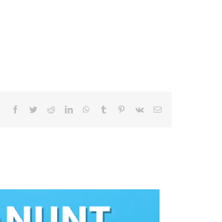
Facebook
Twitter
Reddit
LinkedIn
WhatsApp
Tumblr
Pinterest
Vk
E-
mail: