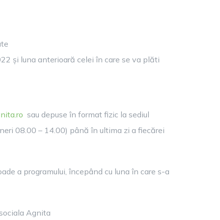
ate
22 și luna anterioară celei în care se va plăti
ita.ro
sau depuse în format fizic la sediul
neri 08.00 – 14.00) până în ultima zi a fiecărei
oade a programului, începând cu luna în care s-a
 sociala Agnita