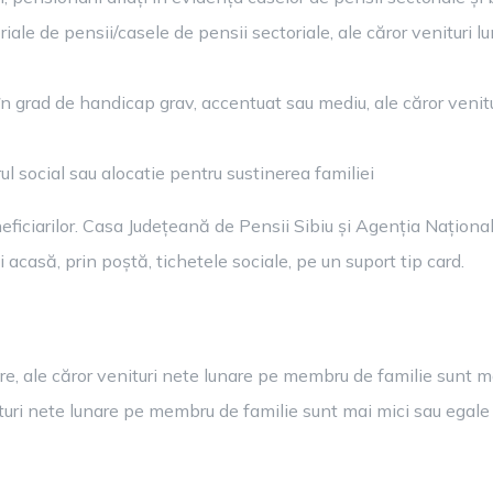
oriale de pensii/casele de pensii sectoriale, ale căror venituri 
 în grad de handicap grav, accentuat sau mediu, ale căror venitu
torul social sau alocatie pentru sustinerea familiei
ficiarilor. Casa Județeană de Pensii Sibiu și Agenția Națională
acasă, prin poștă, tichetele sociale, pe un suport tip card.
inere, ale căror venituri nete lunare pe membru de familie sunt 
ituri nete lunare pe membru de familie sunt mai mici sau egale