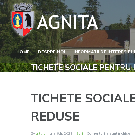
Skip
to
content
HOME
DESPRE NOI
INFORMATII DE INTERES PU
TICHETE SOCIALE PENTRU
TICHETE SOCIAL
REDUSE
pe
By
tnttnt
|
iulie 6th, 2022
|
Stiri
|
Comentariile sunt închise