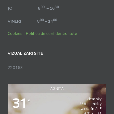
00
30
JOI 8
– 16
00
00
VINERI 8
– 14
Cookies
|
Politica de confidentialitate
VIZUALIZARI SITE
220163
AGNITA
31
clear sky
°
36% humidity
wind: 4m/s E
H 31 • L 31