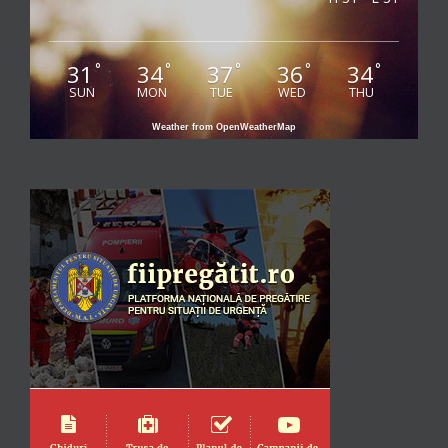
31
34
37
36
34
°
°
°
°
°
SUN
MON
TUE
WED
THU
Weather from OpenWeatherMap