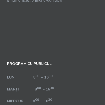
Email: office@primaria-agnita.ro
PROGRAM CU PUBLICUL
00
30
LUNI 8
– 16
00
30
MARȚI 8
– 16
00
30
MIERCURI 8
– 16