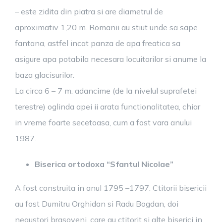
– este zidita din piatra si are diametrul de
aproximativ 1,20 m. Romanii au stiut unde sa sape
fantana, astfel incat panza de apa freatica sa
asigure apa potabila necesara locuitorilor si anume la
baza glacisurilor.
La circa 6 – 7 m. adancime (de la nivelul suprafetei
terestre) oglinda apei ii arata functionalitatea, chiar
in vreme foarte secetoasa, cum a fost vara anului
1987.
Biserica ortodoxa “Sfantul Nicolae”
A fost construita in anul 1795 –1797. Ctitorii bisericii
au fost Dumitru Orghidan si Radu Bogdan, doi
negustori brasoveni, care au ctitorit si alte biserici in