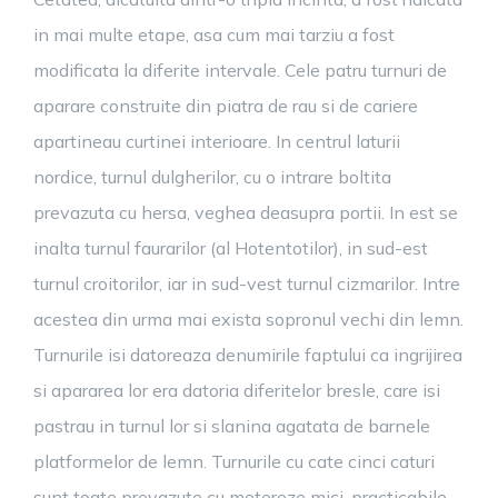
in mai multe etape, asa cum mai tarziu a fost
modificata la diferite intervale. Cele patru turnuri de
aparare construite din piatra de rau si de cariere
apartineau curtinei interioare. In centrul laturii
nordice, turnul dulgherilor, cu o intrare boltita
prevazuta cu hersa, veghea deasupra portii. In est se
inalta turnul faurarilor (al Hotentotilor), in sud-est
turnul croitorilor, iar in sud-vest turnul cizmarilor. Intre
acestea din urma mai exista sopronul vechi din lemn.
Turnurile isi datoreaza denumirile faptului ca ingrijirea
si apararea lor era datoria diferitelor bresle, care isi
pastrau in turnul lor si slanina agatata de barnele
platformelor de lemn. Turnurile cu cate cinci caturi
sunt toate prevazute cu metereze mici, practicabile