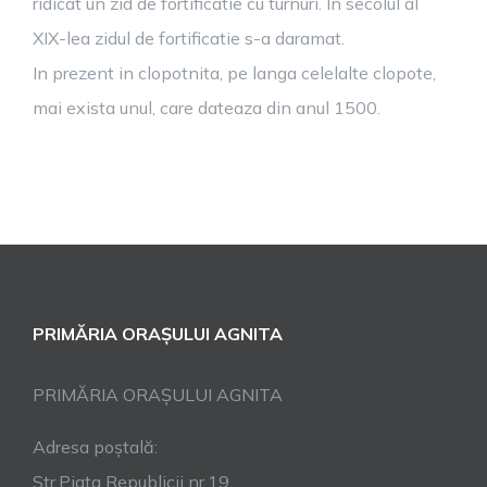
ridicat un zid de fortificatie cu turnuri. In secolul al
XIX-lea zidul de fortificatie s-a daramat.
In prezent in clopotnita, pe langa celelalte clopote,
mai exista unul, care dateaza din anul 1500.
PRIMĂRIA ORAȘULUI AGNITA
PRIMĂRIA ORAȘULUI AGNITA
Adresa poștală:
Str.Piata Republicii nr.19