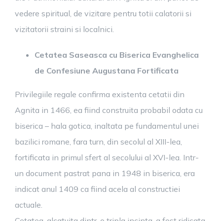
vedere spiritual, de vizitare pentru totii calatorii si
vizitatorii straini si localnici.
Cetatea Saseasca cu Biserica Evanghelica
de Confesiune Augustana Fortificata
Privilegiile regale confirma existenta cetatii din
Agnita in 1466, ea fiind construita probabil odata cu
biserica – hala gotica, inaltata pe fundamentul unei
bazilici romane, fara turn, din secolul al XIII-lea,
fortificata in primul sfert al secolului al XVI-lea. Intr-
un document pastrat pana in 1948 in biserica, era
indicat anul 1409 ca fiind acela al constructiei
actuale.
Cetatea, alcatuita dintr-o tripla incinta, a fost ridicata