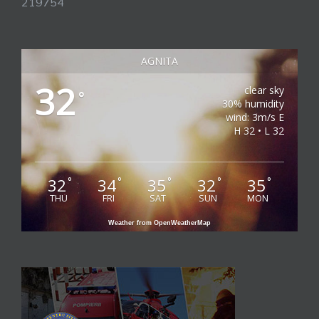
219754
AGNITA
32
clear sky
°
30% humidity
wind: 3m/s E
H 32 • L 32
32
34
35
32
35
°
°
°
°
°
THU
FRI
SAT
SUN
MON
Weather from OpenWeatherMap