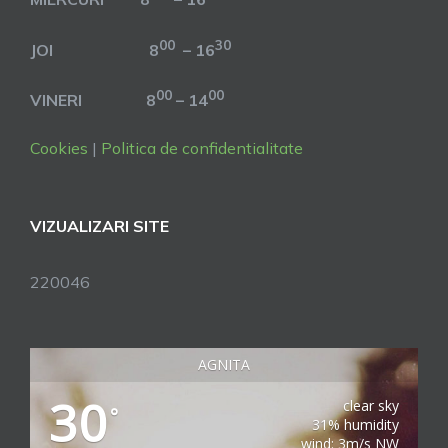
00
30
JOI 8
– 16
00
00
VINERI 8
– 14
Cookies
|
Politica de confidentialitate
VIZUALIZARI SITE
220046
AGNITA
30
clear sky
°
31% humidity
wind: 3m/s NW