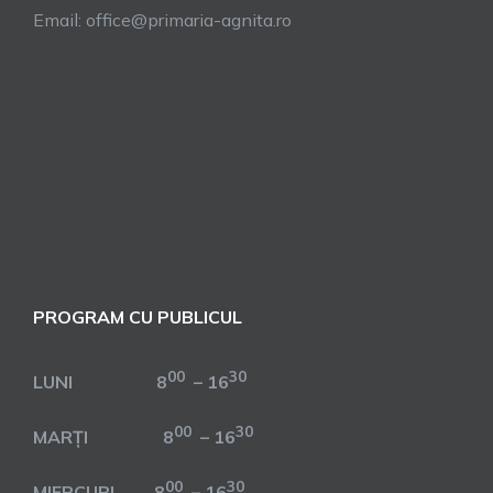
Email: office@primaria-agnita.ro
PROGRAM CU PUBLICUL
00
30
LUNI 8
– 16
00
30
MARȚI 8
– 16
00
30
MIERCURI 8
– 16