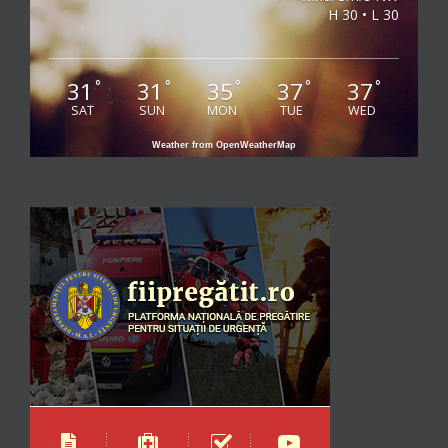
H 30 • L 30
31
31
35
37
37
°
°
°
°
°
SAT
SUN
MON
TUE
WED
Weather from OpenWeatherMap