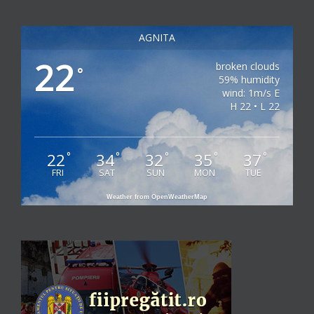
AGNITA
22
broken clouds
°
59% humidity
wind: 1m/s E
H 22 • L 22
22
34
32
35
37
°
°
°
°
°
FRI
SAT
SUN
MON
TUE
Weather from OpenWeatherMap