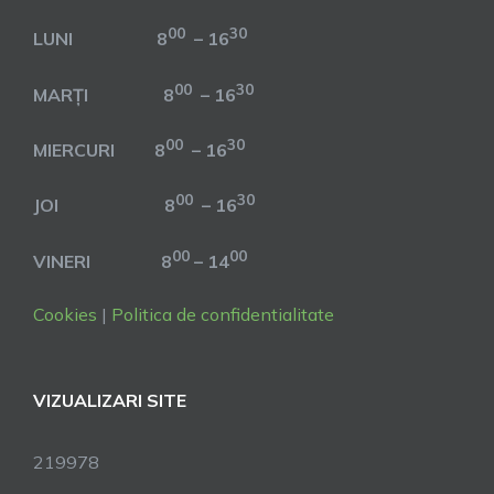
00
30
LUNI 8
– 16
00
30
MARȚI 8
– 16
00
30
MIERCURI 8
– 16
00
30
JOI 8
– 16
00
00
VINERI 8
– 14
Cookies
|
Politica de confidentialitate
VIZUALIZARI SITE
219978