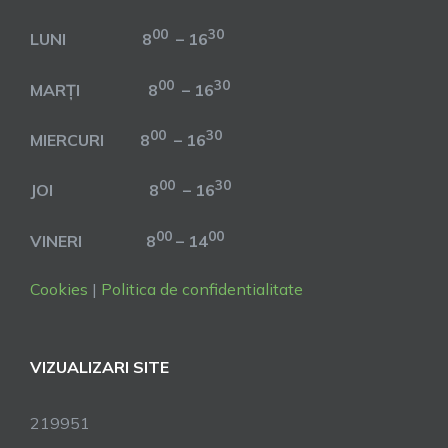
00
30
LUNI 8
– 16
00
30
MARȚI 8
– 16
00
30
MIERCURI 8
– 16
00
30
JOI 8
– 16
00
00
VINERI 8
– 14
Cookies
|
Politica de confidentialitate
VIZUALIZARI SITE
219951