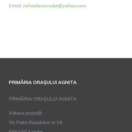
Email:
mihaelanevodar@yahoo.com
PRIMĂRIA ORAȘULUI AGNITA
PRIMĂRIA ORAȘULUI AGNITA
Adresa poștală:
Str.Piata Republicii nr.19
555100 Agnita