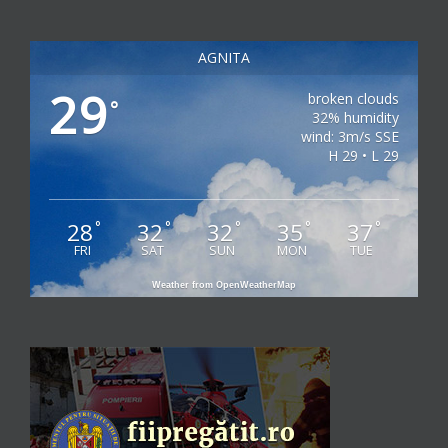
AGNITA
29
broken clouds
°
32% humidity
wind: 3m/s SSE
H 29 • L 29
28
32
32
35
37
°
°
°
°
°
FRI
SAT
SUN
MON
TUE
Weather from OpenWeatherMap