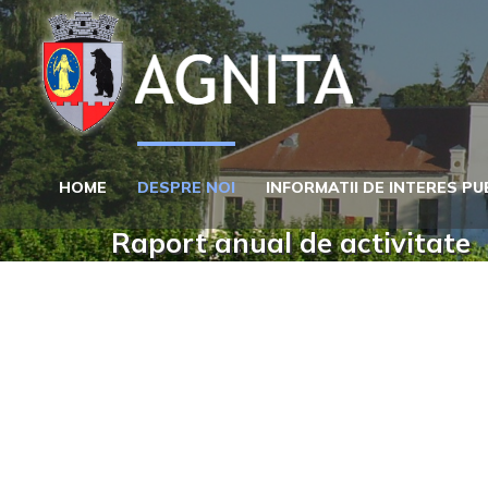
Skip
to
content
HOME
DESPRE NOI
INFORMATII DE INTERES PU
Raport anual de activitate