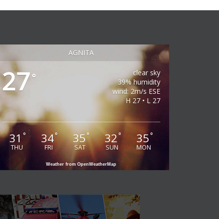
AGNITA
27
clear sky
°
39% humidity
wind: 2m/s ESE
H 27 • L 27
31
34
35
32
35
°
°
°
°
°
THU
FRI
SAT
SUN
MON
Weather from OpenWeatherMap