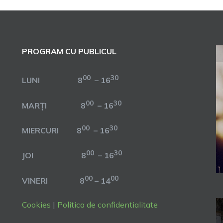
PROGRAM CU PUBLICUL
00
30
LUNI 8
– 16
00
30
MARȚI 8
– 16
00
30
MIERCURI 8
– 16
00
30
JOI 8
– 16
00
00
VINERI 8
– 14
Cookies
|
Politica de confidentialitate