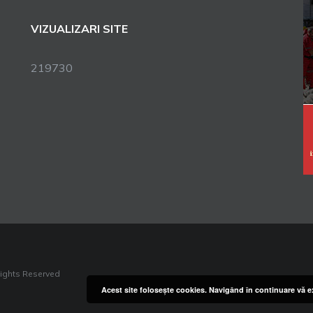
VIZUALIZARI SITE
219730
Rights Reserved
Acest site foloseşte cookies. Navigând în continuare vă ex