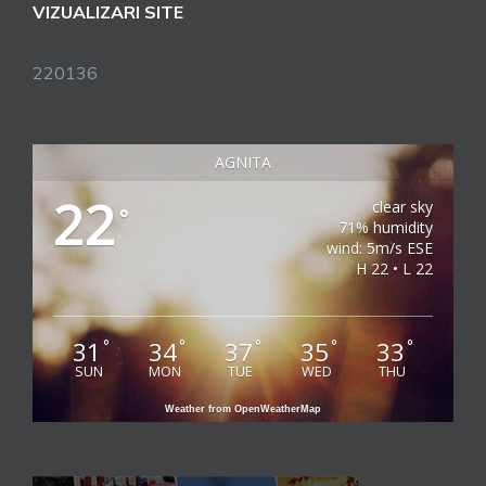
VIZUALIZARI SITE
220136
AGNITA
22
clear sky
°
71% humidity
wind: 5m/s ESE
H 22 • L 22
31
34
37
35
33
°
°
°
°
°
SUN
MON
TUE
WED
THU
Weather from OpenWeatherMap