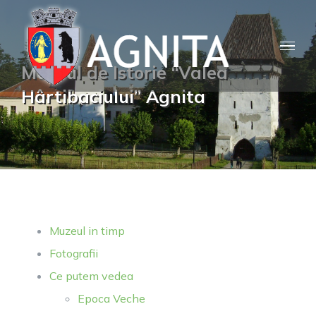
Skip
to
content
Muzeul de Istorie “Valea
Hârtibaciului” Agnita
Muzeul in timp
Fotografii
Ce putem vedea
Epoca Veche