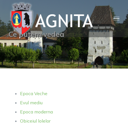
Skip
to
content
Ce putem vedea
Epoca Veche
Evul mediu
Epoca moderna
Obiceiul lolelor