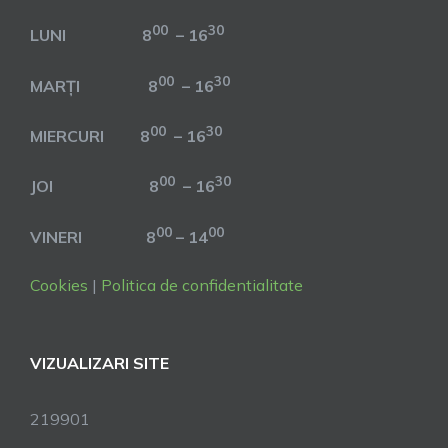
00
30
LUNI 8
– 16
00
30
MARȚI 8
– 16
00
30
MIERCURI 8
– 16
00
30
JOI 8
– 16
00
00
VINERI 8
– 14
Cookies
|
Politica de confidentialitate
VIZUALIZARI SITE
219901