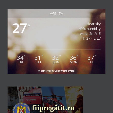
AGNITA
27
clear sky
°
49% humidity
wind: 2m/s E
H 27 • L 27
34
31
32
36
37
°
°
°
°
°
FRI
SAT
SUN
MON
TUE
Weather from OpenWeatherMap