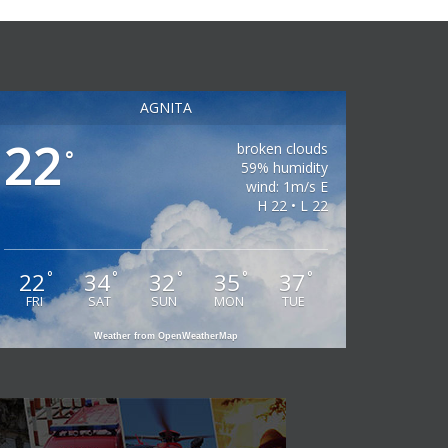
AGNITA
22
broken clouds
°
59% humidity
wind: 1m/s E
H 22 • L 22
22
34
32
35
37
°
°
°
°
°
FRI
SAT
SUN
MON
TUE
Weather from OpenWeatherMap