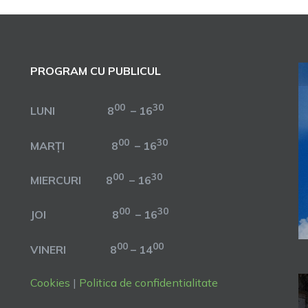
PROGRAM CU PUBLICUL
00
30
LUNI 8
– 16
00
30
MARȚI 8
– 16
00
30
MIERCURI 8
– 16
00
30
JOI 8
– 16
00
00
VINERI 8
– 14
Cookies
|
Politica de confidentialitate