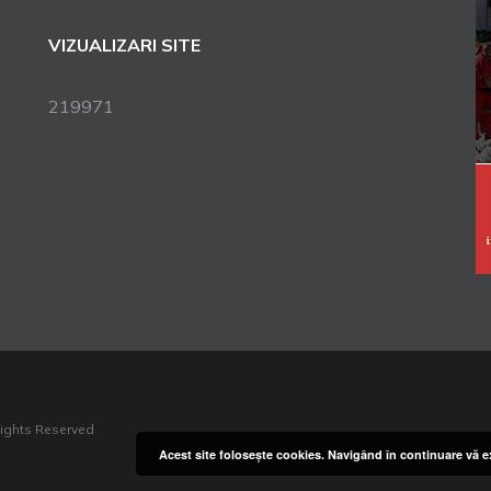
VIZUALIZARI SITE
219971
Rights Reserved
Acest site foloseşte cookies. Navigând în continuare vă ex