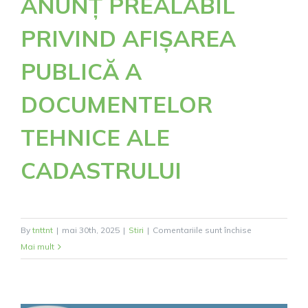
ANUNȚ PREALABIL
PRIVIND AFIȘAREA
PUBLICĂ A
DOCUMENTELOR
TEHNICE ALE
CADASTRULUI
pentru
By
tnttnt
|
mai 30th, 2025
|
Stiri
|
Comentariile sunt închise
ANUNȚ
Mai mult
PREALABIL
PRIVIND
AFIȘAREA