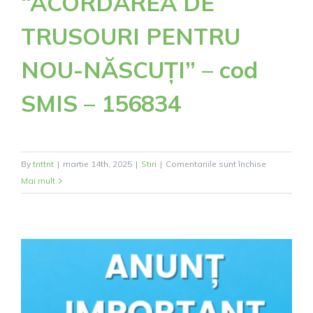
“ACORDAREA DE
125099
TRUSOURI PENTRU
NOU-NĂSCUȚI” – cod
SMIS – 156834
pentru
By
tnttnt
|
martie 14th, 2025
|
Stiri
|
Comentariile sunt închise
PREZENTA
Mai mult
PROIECT
“ACORDAR
DE
TRUSOURI
PENTRU
NOU-
NĂSCUȚI”