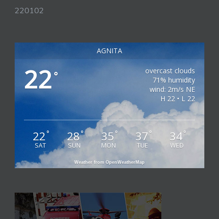
220102
AGNITA
22
overcast clouds
°
71% humidity
wind: 2m/s NE
H 22 • L 22
22
28
35
37
34
°
°
°
°
°
SAT
SUN
MON
TUE
WED
Weather from OpenWeatherMap