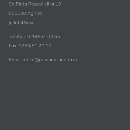
Str.Piata Republicii nr.19
SMIS
555100 Agnita
–
125284
Judetul Sibiu
Telefon: 0269/51 04 65
Fax: 0269/51 20 00
Email: office@primaria-agnita.ro