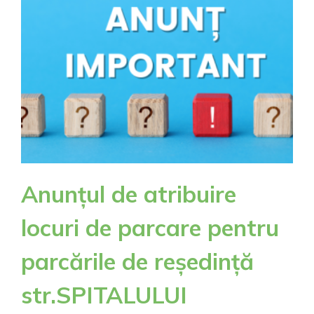
ELECTRON
DE
ENERGIE
ACORDAT
CONFORM
PREVEDER
O.U.G.
NR.35/202
Anunțul de atribuire
locuri de parcare pentru
parcările de reședință
str.SPITALULUI