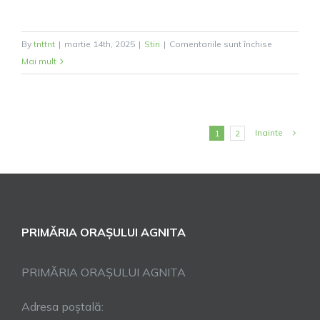
pentru
By
tnttnt
|
martie 14th, 2025
|
Stiri
|
Comentariile sunt închise
PREZENTA
Mai mult
PROIECT
“ACORDAR
DE
PACHETE
Inainte
1
2
CU
PRODUSE
DE
IGIENĂ
ÎN
PRIMĂRIA ORAȘULUI AGNITA
CADRUL
POAD
2018-
PRIMĂRIA ORAȘULUI AGNITA
2020”
–
Adresa poștală:
cod