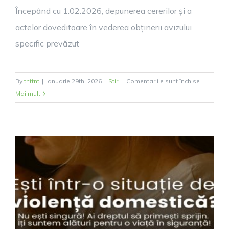
Începând cu 1.02.2026, depunerea cererilor și a
actelor doveditoare în vederea obținerii avizului
specific prevăzut
pentru
By
tnttnt
|
ianuarie 29th, 2026
|
Stiri
|
Comentariile sunt închise
INFORMA
Mai mult