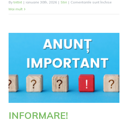
pentru
By
tnttnt
|
ianuarie 30th, 2026
|
Stiri
|
Comentariile sunt închise
Anunț
Mai mult
Primăria
Orașului
Agnita:
Înregistra
Sistemati
a
Imobilelor
INFORMARE!