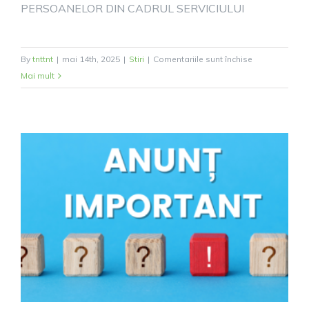
PERSOANELOR DIN CADRUL SERVICIULUI
pentru
By
tnttnt
|
mai 14th, 2025
|
Stiri
|
Comentariile sunt închise
Anunț
Mai mult
de
interes
public-
14.05.2025