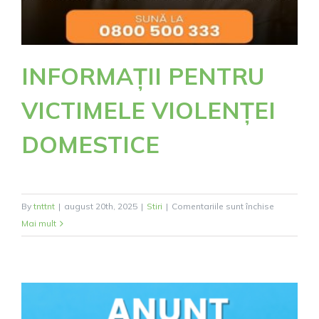
INFORMAȚII PENTRU
VICTIMELE VIOLENȚEI
DOMESTICE
pentru
By
tnttnt
|
august 20th, 2025
|
Stiri
|
Comentariile sunt închise
INFORMAȚI
Mai mult
PENTRU
VICTIMELE
VIOLENȚEI
DOMESTIC