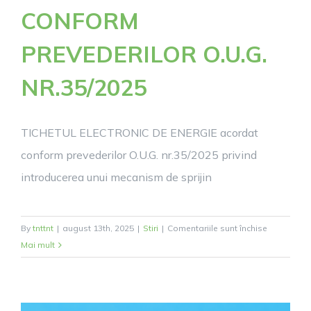
CONFORM
PREVEDERILOR O.U.G.
NR.35/2025
TICHETUL ELECTRONIC DE ENERGIE acordat
conform prevederilor O.U.G. nr.35/2025 privind
introducerea unui mecanism de sprijin
pentru
By
tnttnt
|
august 13th, 2025
|
Stiri
|
Comentariile sunt închise
INFORMAȚI
Mai mult
UTILE
PENTRU
BENEFICIAR
TICHETULU