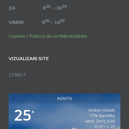
00
30
JOI 8
– 16
00
00
VINERI 8
– 14
Cookies
|
Politica de confidentialitate
VIZUALIZARI SITE
219817
AGNITA
25
broken clouds
°
71% humidity
wind: 2m/s SSW
H 25 • L 25