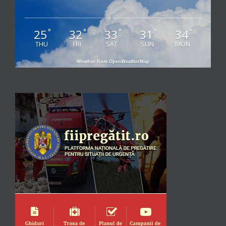
25
32
33
31
34
°
°
°
°
°
THU
FRI
SAT
SUN
MON
Weather from OpenWeatherMap