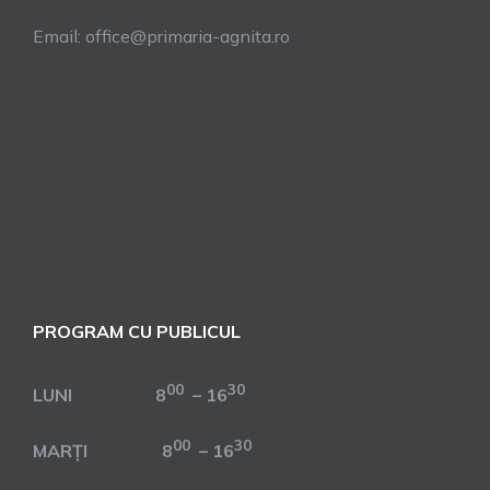
Email: office@primaria-agnita.ro
PROGRAM CU PUBLICUL
00
30
LUNI 8
– 16
00
30
MARȚI 8
– 16