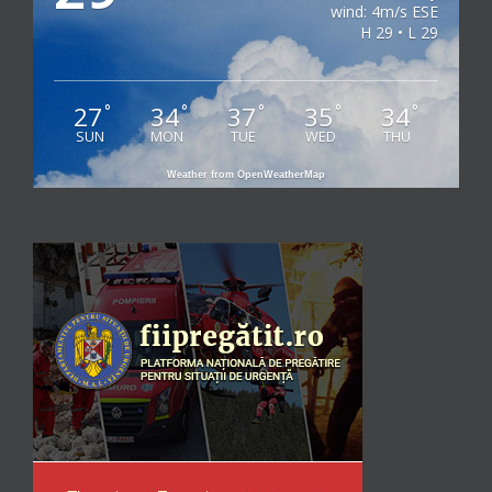
wind: 4m/s ESE
H 29 • L 29
27
34
37
35
34
°
°
°
°
°
SUN
MON
TUE
WED
THU
Weather from OpenWeatherMap