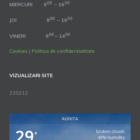
00
30
MIERCURI 8
– 16
00
30
JOI 8
– 16
00
00
VINERI 8
– 14
Cookies
|
Politica de confidentialitate
VIZUALIZARI SITE
220212
AGNITA
29
broken clouds
°
49% humidity