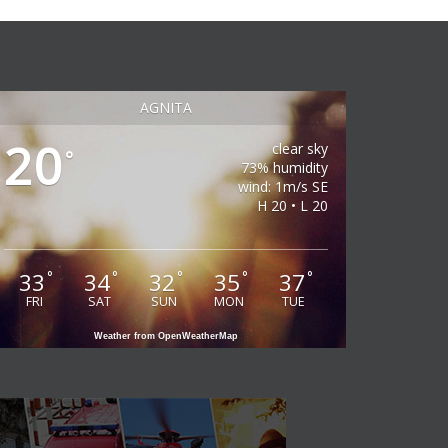
AGNITA
20
clear sky
°
73% humidity
wind: 1m/s SE
H 20 • L 20
33
34
32
35
37
°
°
°
°
°
FRI
SAT
SUN
MON
TUE
Weather from OpenWeatherMap