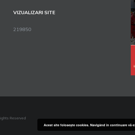
VIZUALIZARI SITE
219850
Rights Reserved
Acest site foloseşte cookies. Navigând în continuare vă ex