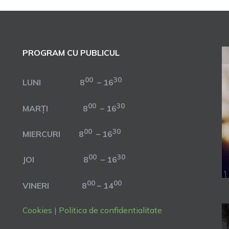
PROGRAM CU PUBLICUL
00
30
LUNI 8
– 16
00
30
MARȚI 8
– 16
00
30
MIERCURI 8
– 16
00
30
JOI 8
– 16
00
00
VINERI 8
– 14
Cookies
|
Politica de confidentialitate