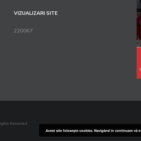
VIZUALIZARI SITE
220067
Rights Reserved
Acest site foloseşte cookies. Navigând în continuare vă ex