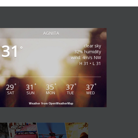
AGNITA
31
clear sky
°
32% humidity
wind: 4m/s NW
H 31 • L 31
29
31
35
37
37
°
°
°
°
°
SAT
SUN
MON
TUE
WED
Weather from OpenWeatherMap