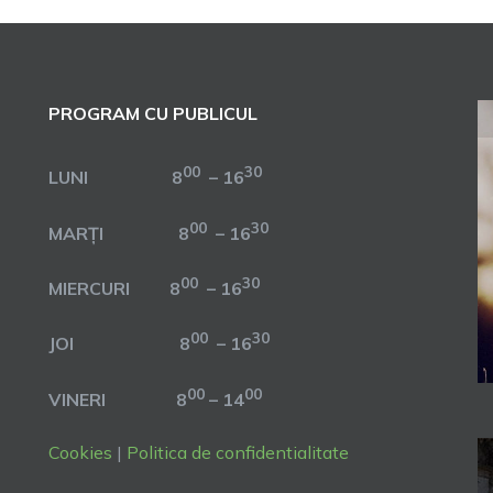
PROGRAM CU PUBLICUL
00
30
LUNI 8
– 16
00
30
MARȚI 8
– 16
00
30
MIERCURI 8
– 16
00
30
JOI 8
– 16
00
00
VINERI 8
– 14
Cookies
|
Politica de confidentialitate