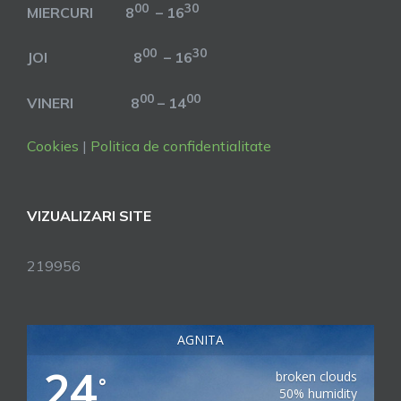
00
30
MIERCURI 8
– 16
00
30
JOI 8
– 16
00
00
VINERI 8
– 14
Cookies
|
Politica de confidentialitate
VIZUALIZARI SITE
219956
AGNITA
24
broken clouds
°
50% humidity