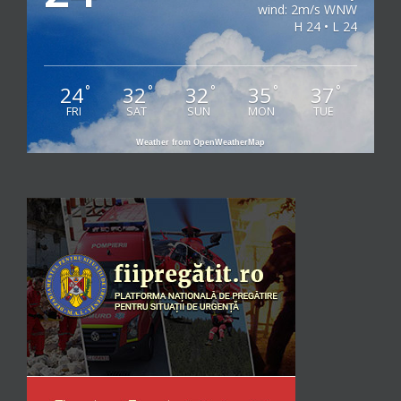
wind: 2m/s WNW
H 24 • L 24
24
32
32
35
37
°
°
°
°
°
FRI
SAT
SUN
MON
TUE
Weather from OpenWeatherMap