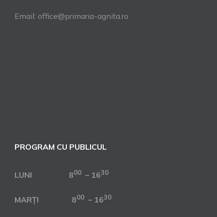
Email: office@primaria-agnita.ro
PROGRAM CU PUBLICUL
00
30
LUNI 8
– 16
00
30
MARȚI 8
– 16