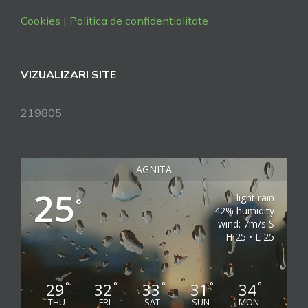
Cookies
|
Politica de confidentialitate
VIZUALIZARI SITE
219805
AGNITA
25
light rain
°
42% humidity
wind: 7m/s S
H 25 • L 25
29
32
33
31
34
°
°
°
°
°
THU
FRI
SAT
SUN
MON