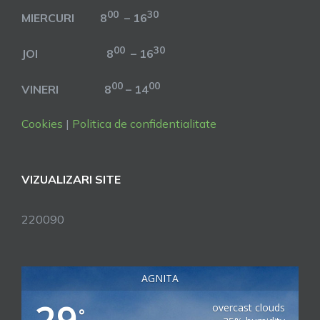
00
30
MIERCURI 8
– 16
00
30
JOI 8
– 16
00
00
VINERI 8
– 14
Cookies
|
Politica de confidentialitate
VIZUALIZARI SITE
220090
AGNITA
overcast clouds
°