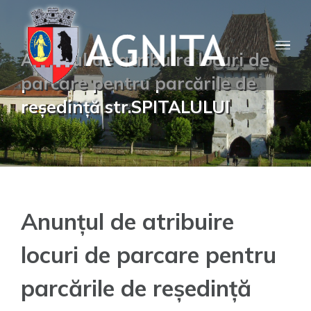
Skip
to
content
Anunțul de atribuire locuri de
parcare pentru parcările de
reședință str.SPITALULUI
Anunțul de atribuire
locuri de parcare pentru
parcările de reședință