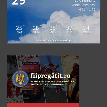
29
35% humidity
wind: 3m/s NW
H 29 • L 29
25
28
35
37
34
°
°
°
°
°
SAT
SUN
MON
TUE
WED
Weather from OpenWeatherMap