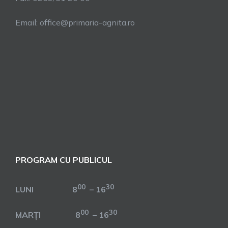
Email: office@primaria-agnita.ro
PROGRAM CU PUBLICUL
00
30
LUNI 8
– 16
00
30
MARȚI 8
– 16