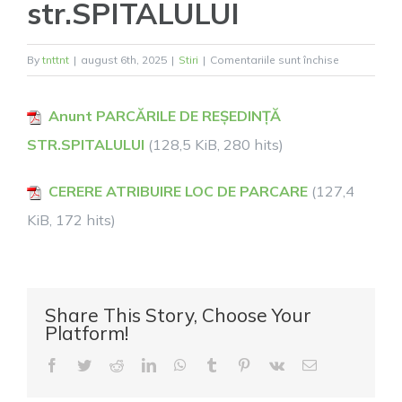
str.SPITALULUI
pentru
By
tnttnt
|
august 6th, 2025
|
Stiri
|
Comentariile sunt închise
Anunțul
de
Anunt PARCĂRILE DE REȘEDINȚĂ
atribuire
STR.SPITALULUI
(128,5 KiB, 280 hits)
locuri
de
parcare
CERERE ATRIBUIRE LOC DE PARCARE
(127,4
pentru
KiB, 172 hits)
parcările
de
reședință
str.SPITALU
Share This Story, Choose Your
Platform!
Facebook
Twitter
Reddit
LinkedIn
WhatsApp
Tumblr
Pinterest
Vk
E-
mail: