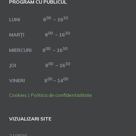
PROGRAM CU PUBLICUL
00
30
LUNI 8
– 16
00
30
MARȚI 8
– 16
00
30
MIERCURI 8
– 16
00
30
JOI 8
– 16
00
00
VINERI 8
– 14
Cookies
|
Politica de confidentialitate
VIZUALIZARI SITE
219836