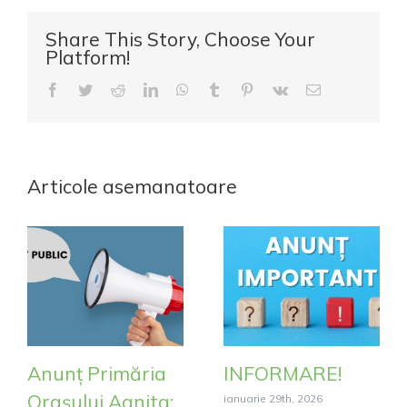
ALIMENTAR
ÎN
Share This Story, Choose Your
CADRUL
Platform!
POAD
Facebook
Twitter
Reddit
LinkedIn
WhatsApp
Tumblr
Pinterest
Vk
E-
2018
mail:
–
2021”
–
cod
Articole asemanatoare
SMIS
–
125099
Anunț Primăria
INFORMARE!
Orașului Agnita:
ianuarie 29th, 2026