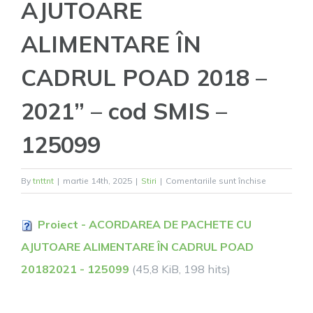
AJUTOARE
ALIMENTARE ÎN
CADRUL POAD 2018 –
2021” – cod SMIS –
125099
pentru
By
tnttnt
|
martie 14th, 2025
|
Stiri
|
Comentariile sunt închise
PREZENTA
PROIECT
Proiect - ACORDAREA DE PACHETE CU
“ACORDAR
AJUTOARE ALIMENTARE ÎN CADRUL POAD
DE
PACHETE
20182021 - 125099
(45,8 KiB, 198 hits)
CU
AJUTOARE