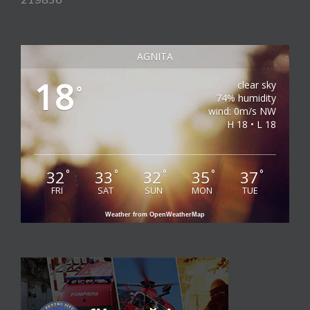
AGNITA
18
clear sky
°
74% humidity
wind: 0m/s NW
H 18 • L 18
32
33
32
35
37
°
°
°
°
°
FRI
SAT
SUN
MON
TUE
Weather from OpenWeatherMap