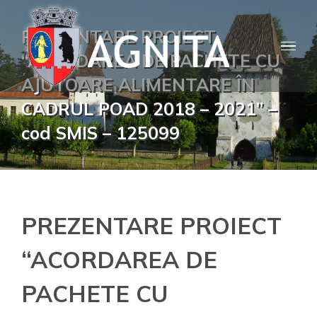
Skip
PREZENTARE PROIECT
to
content
“ACORDAREA DE PACHETE CU
AJUTOARE ALIMENTARE ÎN
CADRUL POAD 2018 – 2021” –
cod SMIS – 125099
PREZENTARE PROIECT
“ACORDAREA DE
PACHETE CU