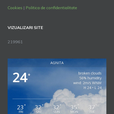
Cookies
|
Politica de confidentialitate
VIZUALIZARI SITE
219961
AGNITA
24
broken clouds
°
56% humidity
wind: 2m/s WNW
H 24 • L 24
23
32
32
35
37
°
°
°
°
°
FRI
SAT
SUN
MON
TUE