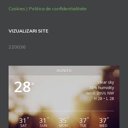
Cookies
|
Politica de confidentialitate
VIZUALIZARI SITE
220036
AGNITA
28
clear sky
°
38% humidity
wind: 2m/s NW
H 28 • L 28
31
31
35
37
37
°
°
°
°
°
SAT
SUN
MON
TUE
WED