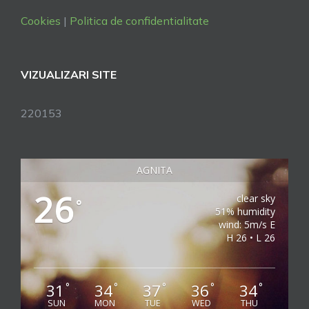
Cookies
|
Politica de confidentialitate
VIZUALIZARI SITE
220153
AGNITA
26
clear sky
°
51% humidity
wind: 5m/s E
H 26 • L 26
31
34
37
36
34
°
°
°
°
°
SUN
MON
TUE
WED
THU