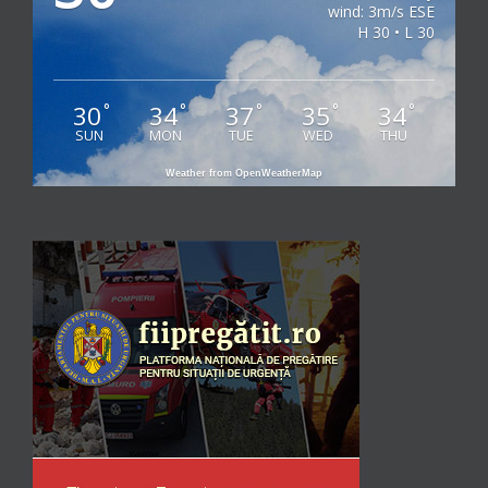
wind: 3m/s ESE
H 30 • L 30
30
34
37
35
34
°
°
°
°
°
SUN
MON
TUE
WED
THU
Weather from OpenWeatherMap