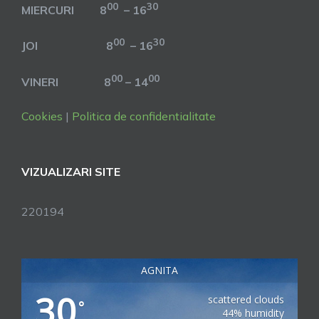
00
30
MIERCURI 8
– 16
00
30
JOI 8
– 16
00
00
VINERI 8
– 14
Cookies
|
Politica de confidentialitate
VIZUALIZARI SITE
220194
AGNITA
30
scattered clouds
°
44% humidity