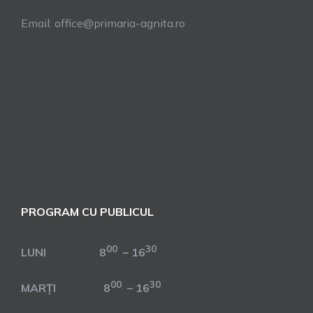
Email: office@primaria-agnita.ro
PROGRAM CU PUBLICUL
00
30
LUNI 8
– 16
00
30
MARȚI 8
– 16