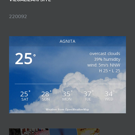
220092
AGNITA
25
overcast clouds
°
39% humidity
wind: 5m/s NNW
H 25 • L 25
25
28
35
37
34
°
°
°
°
°
SAT
SUN
MON
TUE
WED
Weather from OpenWeatherMap