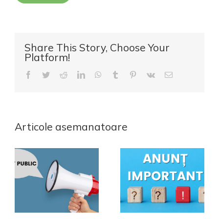
Share This Story, Choose Your
Platform!
Facebook
Twitter
Reddit
LinkedIn
WhatsApp
Tumblr
Pinterest
Vk
E-
mail:
Articole asemanatoare