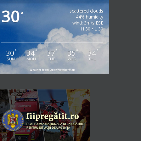
30
scattered clouds
°
44% humidity
wind: 3m/s ESE
H 30 • L 30
30
34
37
35
34
°
°
°
°
°
SUN
MON
TUE
WED
THU
Weather from OpenWeatherMap