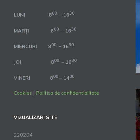
00
30
LUNI 8
– 16
00
30
MARȚI 8
– 16
00
30
MIERCURI 8
– 16
00
30
JOI 8
– 16
00
00
VINERI 8
– 14
Cookies
|
Politica de confidentialitate
VIZUALIZARI SITE
220204