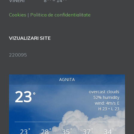
VINERI 8
– 14
Cookies
|
Politica de confidentialitate
VIZUALIZARI SITE
220095
AGNITA
23
overcast clouds
°
52% humidity
wind: 4m/s E
H 23 • L 23
23
28
35
37
34
°
°
°
°
°