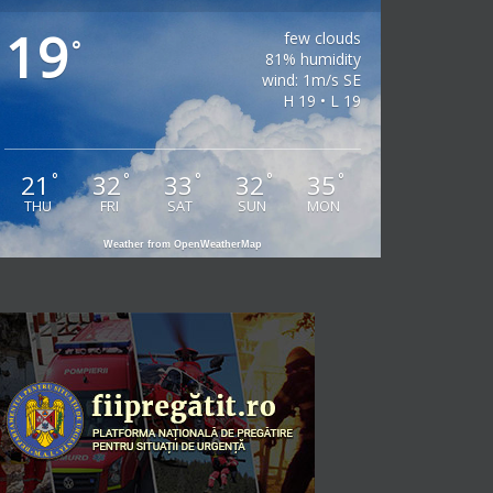
19
few clouds
°
81% humidity
wind: 1m/s SE
H 19 • L 19
21
32
33
32
35
°
°
°
°
°
THU
FRI
SAT
SUN
MON
Weather from OpenWeatherMap