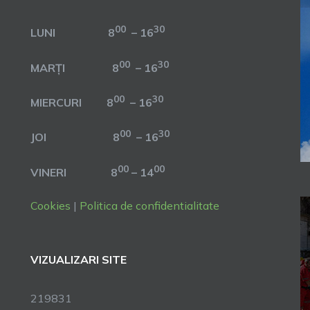
00
30
LUNI 8
– 16
00
30
MARȚI 8
– 16
00
30
MIERCURI 8
– 16
00
30
JOI 8
– 16
00
00
VINERI 8
– 14
Cookies
|
Politica de confidentialitate
VIZUALIZARI SITE
219831