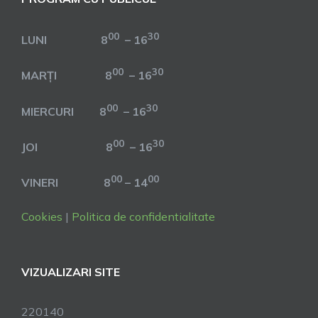
00
30
LUNI 8
– 16
00
30
MARȚI 8
– 16
00
30
MIERCURI 8
– 16
00
30
JOI 8
– 16
00
00
VINERI 8
– 14
Cookies
|
Politica de confidentialitate
VIZUALIZARI SITE
220140