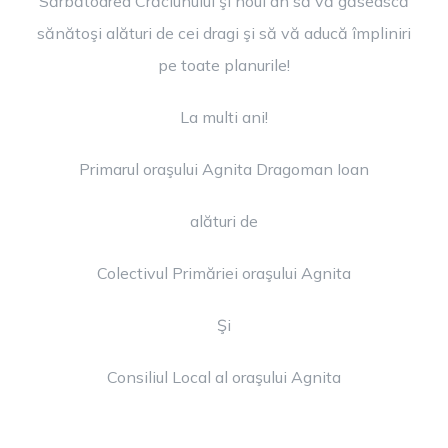
Sărbătoarea Crăciunului şi noul an să vă găsească
sănătoşi alături de cei dragi şi să vă aducă împliniri
pe toate planurile!
La multi ani!
Primarul oraşului Agnita Dragoman Ioan
alături de
Colectivul Primăriei oraşului Agnita
Şi
Consiliul Local al oraşului Agnita