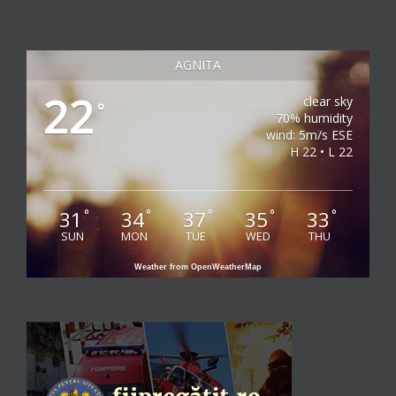
AGNITA
22
clear sky
°
70% humidity
wind: 5m/s ESE
H 22 • L 22
31
34
37
35
33
°
°
°
°
°
SUN
MON
TUE
WED
THU
Weather from OpenWeatherMap