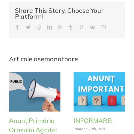
Share This Story, Choose Your
Platform!
Facebook
Twitter
Reddit
LinkedIn
WhatsApp
Tumblr
Pinterest
Vk
E-
mail:
Articole asemanatoare
Anunț Primăria
INFORMARE!
Orașului Agnita:
ianuarie 29th, 2026