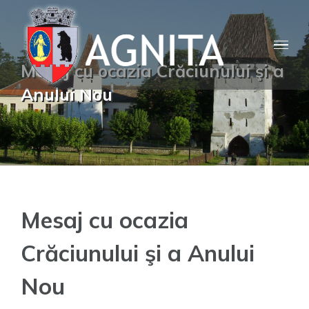
Skip
to
content
Mesaj cu ocazia Crăciunului şi a
Anului Nou
Mesaj cu ocazia
Crăciunului şi a Anului
Nou