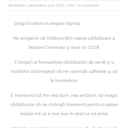
By
tntadm
|
decembrie 21st, 2017
|
Stiri
|
0 Comentarii
Dragi locuitori ai oraşului Agnita,
Ne pregatim să întâmpinăm marea sărbătoare a
Naşterii Domnului şi noul an 2018.
E timpul ca frumuseţea sărbătorilor de iarnă şi a
tradiţiilor strămoşeşti să ne cuprindă sufletele şi să
le înnobileze.
E momentul să fim mai buni, mai iertători, iar magia
sărbătorilor să ne strângă împreună pentru a putea
realiza tot ce e mai bun în anul ce va urma.