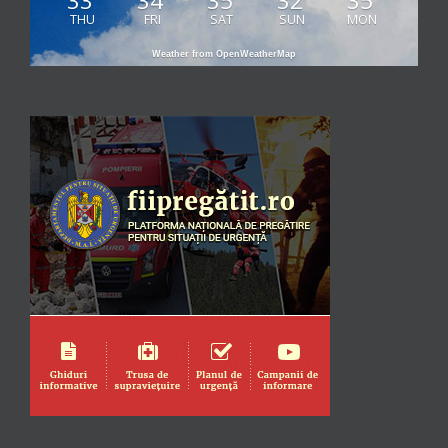
33
34
35
32
35
THU
FRI
SAT
SUN
MON
Weather from OpenWeatherMap