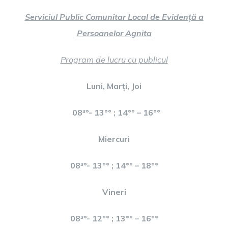
Serviciul Public Comunitar Local de Evidență a
Persoanelor Agnita
Program de lucru cu publicul
Luni, Marți, Joi
08
³°- 13°° ; 14°° – 16°°
Miercuri
08
³°- 13°° ; 14°° – 18°°
Vineri
08
³°- 12°° ; 13°° – 16°°