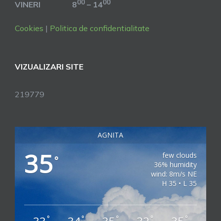
00
00
VINERI 8
– 14
Cookies
|
Politica de confidentialitate
VIZUALIZARI SITE
219779
AGNITA
35
few clouds
°
36% humidity
wind: 8m/s NE
H 35 • L 35
°
°
°
°
°