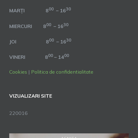
00
30
MARȚI 8
– 16
00
30
MIERCURI 8
– 16
00
30
JOI 8
– 16
00
00
VINERI 8
– 14
Cookies
|
Politica de confidentialitate
VIZUALIZARI SITE
220016