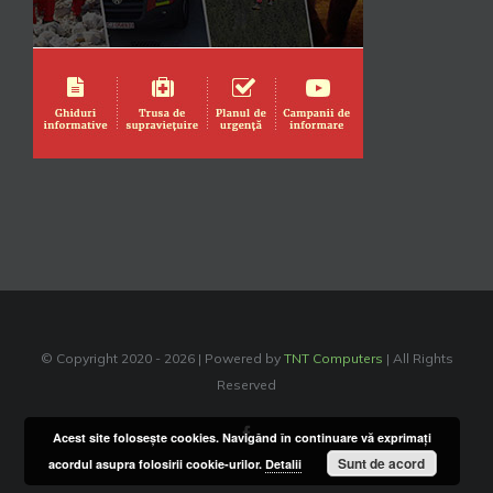
© Copyright 2020 -
2026 | Powered by
TNT Computers
| All Rights
Reserved
Facebook
Acest site foloseşte cookies. Navigând în continuare vă exprimaţi
Sunt de acord
acordul asupra folosirii cookie-urilor.
Detalii