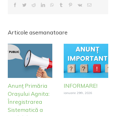
Facebook
Twitter
Reddit
LinkedIn
WhatsApp
Tumblr
Pinterest
Vk
E-
mail:
Articole asemanatoare
Anunț Primăria
INFORMARE!
Orașului Agnita:
ianuarie 29th, 2026
Înregistrarea
Sistematică a