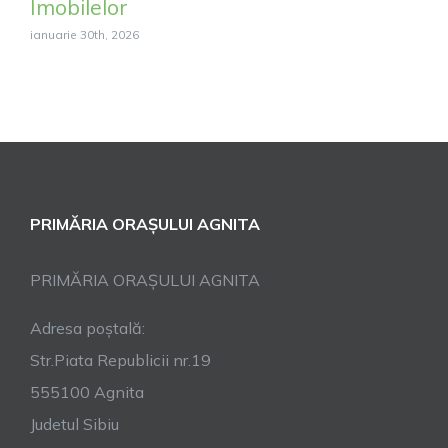
Imobilelor
ianuarie 30th, 2026
PRIMĂRIA ORAȘULUI AGNITA
PRIMĂRIA ORAȘULUI AGNITA
Adresa poștală:
Str.Piata Republicii nr.19
555100 Agnita
Judetul Sibiu