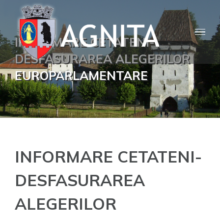
Skip
to
content
INFORMARE CETATENI-
DESFASURAREA ALEGERILOR
EUROPARLAMENTARE
INFORMARE CETATENI-
DESFASURAREA
ALEGERILOR