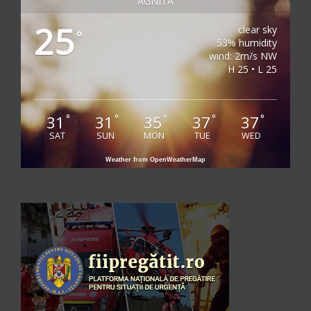
AGNITA
25
clear sky
°
53% humidity
wind: 2m/s NW
H 25 • L 25
31
31
35
37
37
°
°
°
°
°
SAT
SUN
MON
TUE
WED
Weather from OpenWeatherMap