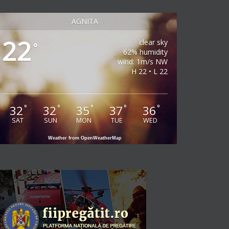
AGNITA
22
clear sky
°
62% humidity
wind: 1m/s NW
H 22 • L 22
32
32
35
37
36
°
°
°
°
°
SAT
SUN
MON
TUE
WED
Weather from OpenWeatherMap