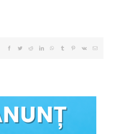
Facebook
Twitter
Reddit
LinkedIn
WhatsApp
Tumblr
Pinterest
Vk
E-
mail: