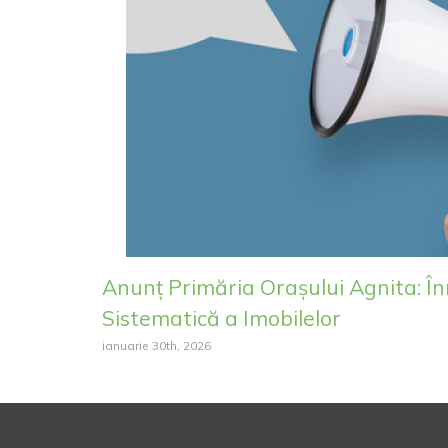
Anunț Primăria Orașului Agnita: În
Sistematică a Imobilelor
ianuarie 30th, 2026