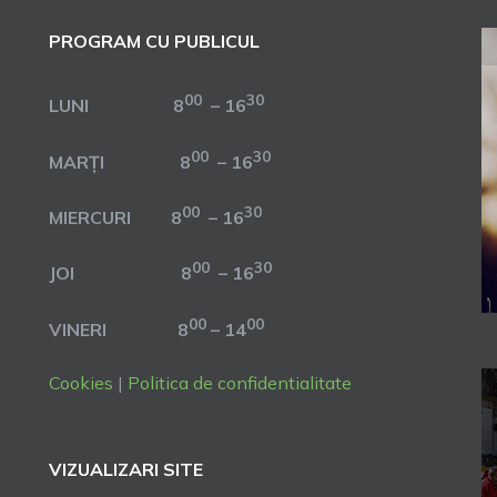
PROGRAM CU PUBLICUL
00
30
LUNI 8
– 16
00
30
MARȚI 8
– 16
00
30
MIERCURI 8
– 16
00
30
JOI 8
– 16
00
00
VINERI 8
– 14
Cookies
|
Politica de confidentialitate
VIZUALIZARI SITE