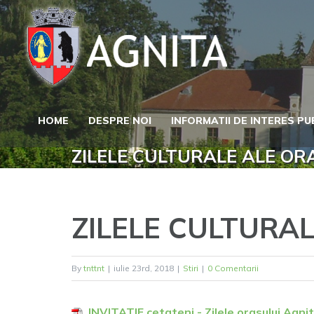
Skip
to
content
HOME
DESPRE NOI
INFORMATII DE INTERES PU
ZILELE CULTURALE ALE OR
ZILELE CULTURA
By
tnttnt
|
iulie 23rd, 2018
|
Stiri
|
0 Comentarii
INVITATIE cetateni - Zilele orasului Agni